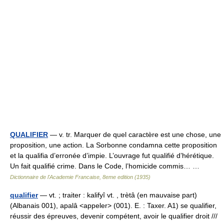
QUALIFIER
— v. tr. Marquer de quel caractère est une chose, une
proposition, une action. La Sorbonne condamna cette proposition
et la qualifia d’erronée d’impie. L’ouvrage fut qualifié d’hérétique.
Un fait qualifié crime. Dans le Code, l’homicide commis… …
Dictionnaire de l'Academie Francaise, 8eme edition (1935)
qualifier
— vt. ; traiter : kalifyî vt. , trètâ (en mauvaise part)
(Albanais 001), apalâ <appeler> (001). E. : Taxer. A1) se qualifier,
réussir des épreuves, devenir compétent, avoir le qualifier droit ///