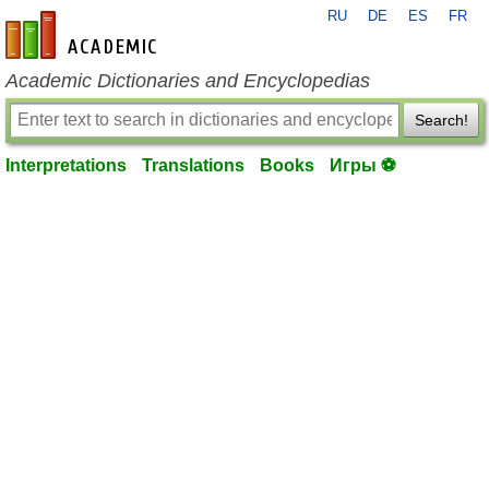
RU
DE
ES
FR
en-academic.com
Academic Dictionaries and Encyclopedias
Search!
Interpretations
Translations
Books
Игры ⚽