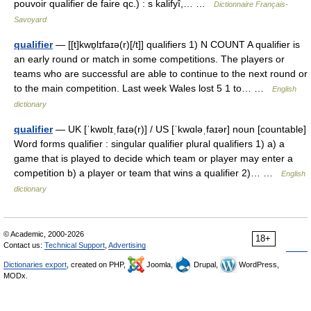
pouvoir qualifier de faire qc.) : s kalifyî,… …
Dictionnaire Français-
Savoyard
qualifier
— [[t]kwɒ̱lɪfaɪə(r)[/t]] qualifiers 1) N COUNT A qualifier is
an early round or match in some competitions. The players or
teams who are successful are able to continue to the next round or
to the main competition. Last week Wales lost 5 1 to… …
English
dictionary
qualifier
— UK [ˈkwɒlɪˌfaɪə(r)] / US [ˈkwɑləˌfaɪər] noun [countable]
Word forms qualifier : singular qualifier plural qualifiers 1) a) a
game that is played to decide which team or player may enter a
competition b) a player or team that wins a qualifier 2)… …
English
dictionary
© Academic, 2000-2026
18+
Contact us:
Technical Support
,
Advertising
Dictionaries export
, created on PHP,
Joomla,
Drupal,
WordPress,
MODx.