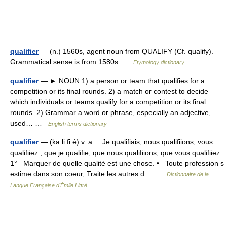
qualifier
— (n.) 1560s, agent noun from QUALIFY (Cf. qualify).
Grammatical sense is from 1580s …
Etymology dictionary
qualifier
— ► NOUN 1) a person or team that qualifies for a
competition or its final rounds. 2) a match or contest to decide
which individuals or teams qualify for a competition or its final
rounds. 2) Grammar a word or phrase, especially an adjective,
used… …
English terms dictionary
qualifier
— (ka li fi é) v. a. Je qualifiais, nous qualifiions, vous
qualifiiez ; que je qualifie, que nous qualifiions, que vous qualifiiez.
1° Marquer de quelle qualité est une chose. • Toute profession s
estime dans son coeur, Traite les autres d… …
Dictionnaire de la
Langue Française d'Émile Littré