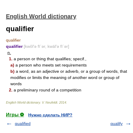
English World dictionary
qualifier
qualifier
qualifier
[kwôl′ə fī΄ər, kwäl′ə fī΄ər]
n.
1.
a person or thing that qualifies; specif.,
a)
a person who meets set requirements
b)
a word, as an adjective or adverb, or a group of words, that
modifies or limits the meaning of another word or group of
words
2.
a preliminary round of a competition
English World dictionary
.
V. Neufeldt
.
2014
.
Игры ⚽
Нужно сделать НИР?
qualified
qualify