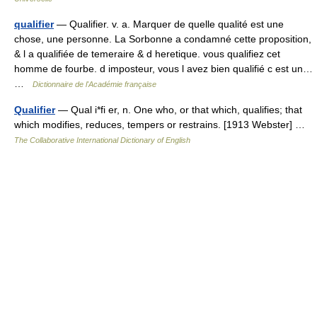
qualifier
— Qualifier. v. a. Marquer de quelle qualité est une
chose, une personne. La Sorbonne a condamné cette proposition,
& l a qualifiée de temeraire & d heretique. vous qualifiez cet
homme de fourbe. d imposteur, vous l avez bien qualifié c est un…
…
Dictionnaire de l'Académie française
Qualifier
— Qual i*fi er, n. One who, or that which, qualifies; that
which modifies, reduces, tempers or restrains. [1913 Webster] …
The Collaborative International Dictionary of English