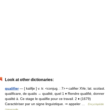
Look at other dictionaries:
qualifier
— [ kalifje ] v. tr. <conjug. : 7> • califier XVe; lat. scolast.
qualificare, de qualis → qualité, quel 1 ♦ Rendre qualifié, donner
qualité à. Ce stage le qualifie pour ce travail. 2 ♦ (1679)
Caractériser par un signe linguistique. ⇒ appeler …
Encyclopédie
Universelle